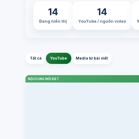
14
14
Đang hiển thị
YouTube / nguồn video
Tất cả
YouTube
Media từ bài viết
NỘI DUNG NỔI BẬT