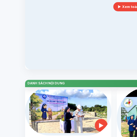
▶ Xem toà
DANH SÁCH NỘI DUNG
▶