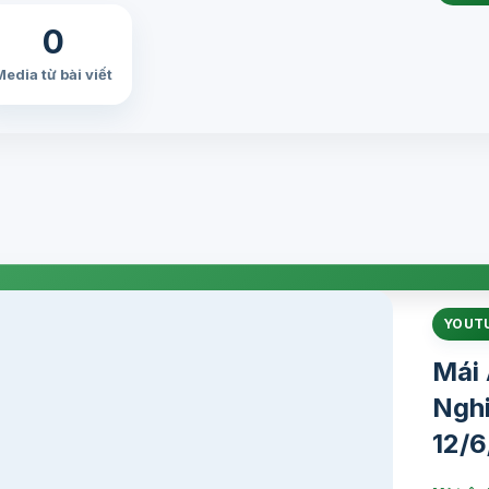
0
Media từ bài viết
YOUT
Mái 
Nghi
12/