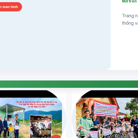
Mở trên
n màn hình
Trang n
thống v