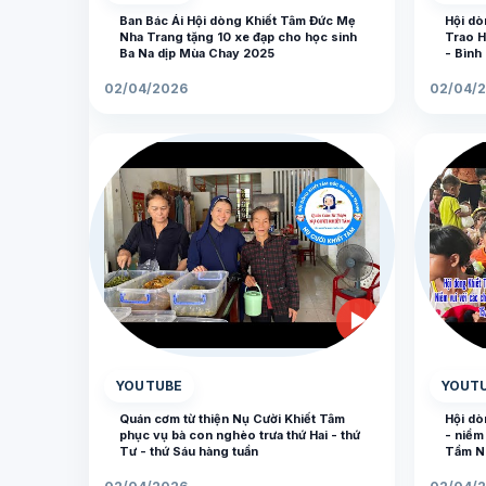
Ban Bác Ái Hội dòng Khiết Tâm Đức Mẹ
Hội dò
Nha Trang tặng 10 xe đạp cho học sinh
Trao H
Ba Na dịp Mùa Chay 2025
- Bình
02/04/2026
02/04/
▶
YOUTUBE
YOUT
Quán cơm từ thiện Nụ Cười Khiết Tâm
Hội dò
phục vụ bà con nghèo trưa thứ Hai - thứ
- niềm
Tư - thứ Sáu hàng tuần
Tầm N