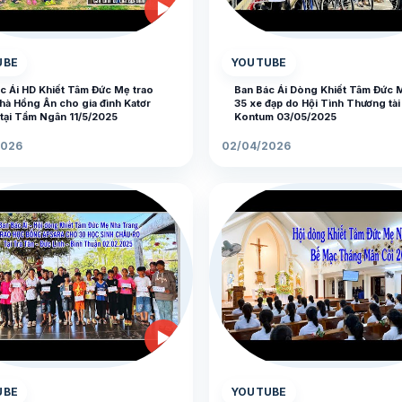
▶
UBE
YOUTUBE
c Ái HD Khiết Tâm Đức Mẹ trao
Ban Bác Ái Dòng Khiết Tâm Đức 
hà Hồng Ân cho gia đình Katơr
35 xe đạp do Hội Tình Thương tài t
tại Tầm Ngân 11/5/2025
Kontum 03/05/2025
2026
02/04/2026
▶
UBE
YOUTUBE