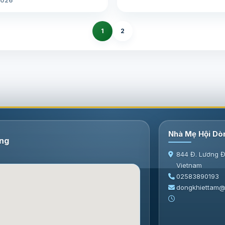
2026
1
2
Nhà Mẹ Hội Dò
ang
844 Đ. Lương Đ
Vietnam
02583890193
dongkhiettam@