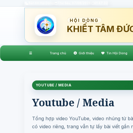
Bản tin Hội Dòng
Thứ Sáu, 07/08/2026
01:47:33
HỘI DÒNG
KHIẾT TÂM ĐỨ
☰
Trang chủ
Giới thiệu
Tin Hội Dòng
YOUTUBE / MEDIA
Youtube / Media
Tổng hợp video YouTube, video nhúng từ bài
có video riêng, trang vẫn tự lấy bài viết gần