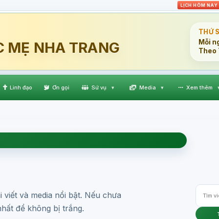
LỊCH HÔM NAY
THỨ 
Mỗi n
C MẸ NHA TRANG
Theo 
Linh đạo
Ơn gọi
Sứ vụ
▾
Media
▾
Xem thêm
 viết và media nổi bật. Nếu chưa
 nhất để không bị trắng.