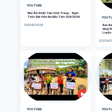
YOUTUBE
Mái Ấm Khiết Tâm Vinh Trang - Nghi
Thức Đặt Viên Đá Đầu Tiên 12/6/2026
YOUT
24/06/2026
Ban Bá
tặng N
Luyện 
02/04/
▶
YOUTUBE
YOUT