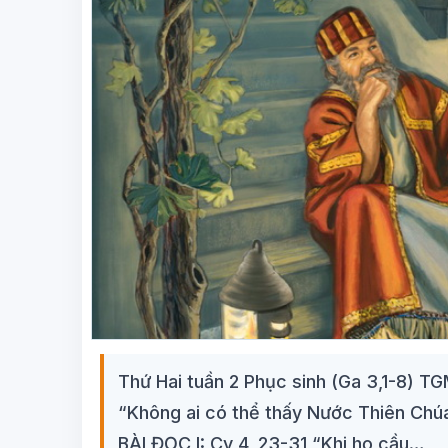
Thứ Hai tuần 2 Phục sinh (Ga 3,1-8) 
“Không ai có thể thấy Nước Thiên Chúa,
BÀI ĐỌC I: Cv 4, 23-31 “Khi họ cầu…