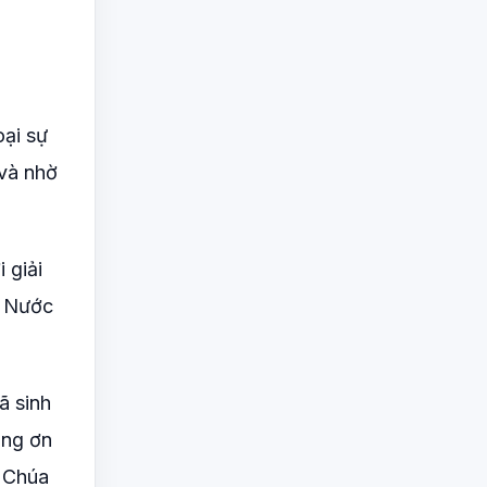
oại sự
 và nhờ
 giải
o Nước
ã sinh
ằng ơn
 Chúa