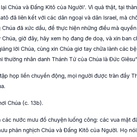
lại Chúa và Đấng Kitô của Người'. Vì quả thật, tại thà
tô đã liên kết với các dân ngoại và dân Israel, mà chố
ng Chúa đã xức dầu, để thực hiện những điều mà quyề
ạy Chúa, giờ đây, hãy xem họ đang đe doạ, và xin ban 
giảng lời Chúa, cùng xin Chúa giơ tay chữa lành các b
phi thường nhân danh Thánh Tử của Chúa là Đức Giêsu”
 tập họp liền chuyển động, mọi người được tràn đầy T
úa.
nơi Chúa (c. 13b).
à các nước mưu đồ chuyện luống công: các vua mặt đ
mưu phản nghịch Chúa và Đấng Kitô của Người. Họ nói