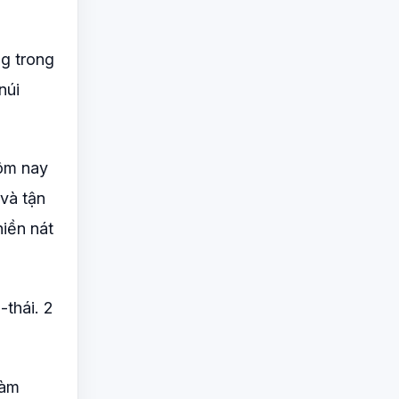
ng trong
núi
hôm nay
và tận
hiền nát
-thái. 2
làm