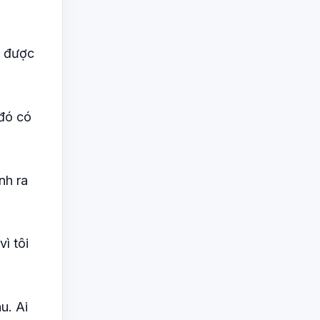
g được
 đó có
nh ra
vì tôi
u. Ai