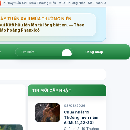
Thứ Bảy tuần XVIII Mùa Thường Niên · Mùa Thường Niên · Màu Xanh lá
BẢY TUẦN XVIII MÙA THƯỜNG NIÊN
ui Kitô hữu lớn lên từ lòng biết ơn. — Theo
iáo hoàng Phanxicô
▾
Đăng nhập
TIN MỚI CẬP NHẬT
08/08/2026
Chúa nhật 19
Thường niên năm
A (Mt 14,22-33)
Chúa nhật 19 Thường