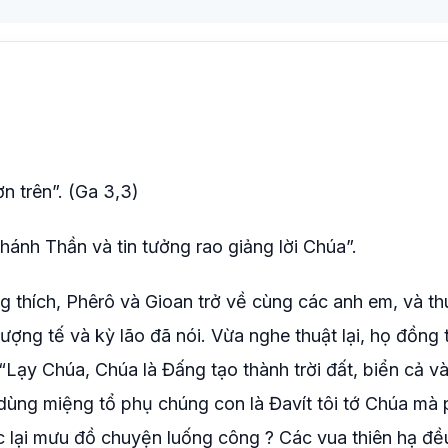
n trên”. (Ga 3,3)
hánh Thần và tin tưởng rao giảng lời Chúa”.
 thích, Phêrô và Gioan trở về cùng các anh em, và thu
ợng tế và kỳ lão đã nói. Vừa nghe thuật lại, họ đồng 
“Lạy Chúa, Chúa là Đấng tạo thành trời đất, biển cả v
dùng miệng tổ phụ chúng con là Đavít tôi tớ Chúa mà 
 lại mưu đồ chuyện luống công ? Các vua thiên hạ đề