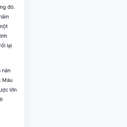
ơng đó.
 năm
 một
tinh
ồi lại
n năn
ng Máu
ược lớn
ới