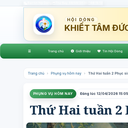
Bản tin Hội Dòng
Thứ Bảy, 08/08/2026
08:15:14
HỘI DÒNG
KHIẾT TÂM ĐỨ
☰
Trang chủ
Giới thiệu
Tin Hội Dòng
Trang chủ
›
Phụng vụ hôm nay
›
Thứ Hai tuần 2 Phục si
PHỤNG VỤ HÔM NAY
Đăng lúc 12/04/2026 15:05 
Thứ Hai tuần 2 