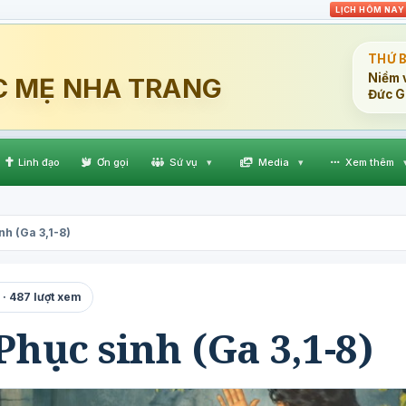
LỊCH HÔM NAY
THỨ 
Niềm v
C MẸ NHA TRANG
Đức G
Linh đạo
Ơn gọi
Sứ vụ
▾
Media
▾
Xem thêm
nh (Ga 3,1-8)
· 487 lượt xem
Phục sinh (Ga 3,1-8)