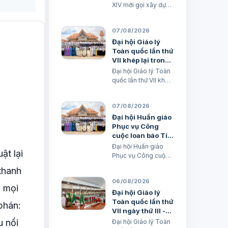
không chữa được”.
XIV mời gọi xây dựng
(Mt 17,16) BÀI ĐỌC I
nền văn minh tình
(năm II): Kb 1, 12…
thương Xuân Đại
07/08/2026
biên dịch
Đại hội Giáo lý
Toàn quốc lần thứ
VII khép lại trong
hiệp thông và mở
Đại hội Giáo lý Toàn
ra một hướng đi
quốc lần thứ VII khép
mới
lại trong hiệp thông
và mở ra một hướng
07/08/2026
đi mới Lm. Micae
Nguyễn Khắc Minh
Đại hội Huấn giáo
Phục vụ Công
cuộc loan báo Tin
mừng Toàn quốc
Đại hội Huấn giáo
ật lại
lần thứ VII - Khép
Phục vụ Công cuộc
lại trong hiệp
loan báo Tin mừng
thanh
thông, mở ra một
Toàn quốc lần thứ VII
hướng đi mới cho
06/08/2026
- Khép lại trong hiệp
à mọi
công cuộc huấn
thông, mở ra một
Đại hội Giáo lý
giáo Việt Nam
hướng đi mới cho
Toàn quốc lần thứ
phán:
công cuộc huấn giáo
VII ngày thứ III -
Việt Nam Lm. Micae
Huấn giáo và Gia
u nổi
Đại hội Giáo lý Toàn