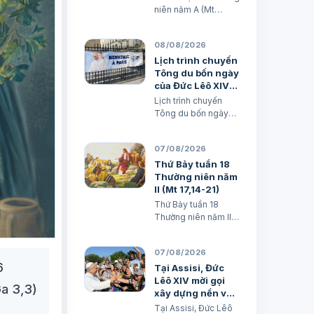
niên năm A (Mt
14,22-33) TGM
Giuse Nguyễn Năng
08/08/2026
& các tác giả
Lịch trình chuyến
Tông du bốn ngày
của Đức Lêô XIV
tại Pháp
Lịch trình chuyến
Tông du bốn ngày
của Đức Lêô XIV tại
Pháp Xuân Đại biên
07/08/2026
dịch
Thứ Bảy tuần 18
Thường niên năm
II (Mt 17,14-21)
Thứ Bảy tuần 18
Thường niên năm II
(Mt 17,14-21) TGM
Giuse Nguyễn Năng
07/08/2026
& các tác giả Ngày
6
08/08/2026 “Tôi đã
Tại Assisi, Đức
đem cháu đến cho
Lêô XIV mời gọi
Ga 3,3)
các môn đệ Ngài
xây dựng nền văn
chữa, nhưng các ông
minh tình thương
Tại Assisi, Đức Lêô