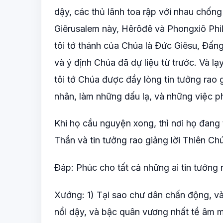
dậy, các thủ lãnh toa rập với nhau chống 
Giêrusalem này, Hêrôđê và Phongxiô Phila
tôi tớ thánh của Chúa là Đức Giêsu, Đấ
và ý định Chúa đã dự liệu từ trước. Và l
tôi tớ Chúa được đầy lòng tin tưởng rao 
nhân, làm những dấu lạ, và những việc 
Khi họ cầu nguyện xong, thì nơi họ đang
Thần và tin tưởng rao giảng lời Thiên Ch
Đáp: Phúc cho tất cả những ai tin tưởng 
Xướng: 1) Tại sao chư dân chấn động, v
nổi dậy, và bậc quân vương nhất tề âm 