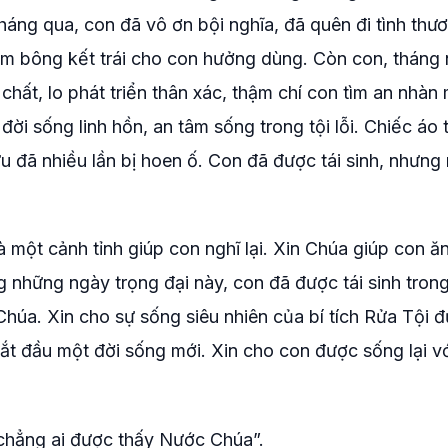
áng qua, con đã vô ơn bội nghĩa, đã quên đi tình thư
đơm bông kết trái cho con hưởng dùng. Còn con, tháng
 chất, lo phát triển thân xác, thậm chí con tìm an nhàn
ời sống linh hồn, an tâm sống trong tội lỗi. Chiếc áo 
u đã nhiều lần bị hoen ố. Con đã được tái sinh, nhưng r
 một cảnh tỉnh giúp con nghĩ lại. Xin Chúa giúp con ă
g những ngày trọng đại này, con đã được tái sinh tro
húa. Xin cho sự sống siêu nhiên của bí tích Rửa Tội đ
t đầu một đời sống mới. Xin cho con được sống lại v
ì chẳng ai được thấy Nước Chúa”.