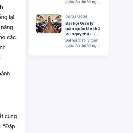
Nguyễn Khắc Minh
đình trong nền
quốc lần thứ VII ngày
văn hoá kỹ thuật
nh
thứ III - Huấn giáo và
số
Gia đình trong nền
ng lại
06/08/2026
văn hoá kỹ thuật số
avatar Lm. Micae
Đại hội Giáo lý
n năng
Nguyễn Khắc Minh
toàn quốc lần thứ
VII ngày thứ II -
cho các
Huấn giáo và khai
Đại hội Giáo lý toàn
tâm nhiệm hiệp
quốc lần thứ VII ngày
ệnh
thứ II - Huấn giáo và
khai tâm nhiệm hiệp
.
Lm. Micae Nguyễn
Khắc Minh
hánh
ất cùng
: “Đập