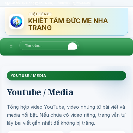
Bản tin Hội Dòng
Thứ Năm, 06/08/2026
22:33:40
HỘI DÒNG
KHIẾT TÂM ĐỨC MẸ NHA
TRANG
☰
YOUTUBE / MEDIA
Youtube / Media
Tổng hợp video YouTube, video nhúng từ bài viết và
media nổi bật. Nếu chưa có video riêng, trang vẫn tự
lấy bài viết gần nhất để không bị trắng.