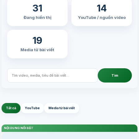
31
14
Đang hiển thị
YouTube / nguồn video
19
Media từ bài viết
Tìm
Tất cả
YouTube
Media từ bài viết
NỘI DUNG NỔI BẬT